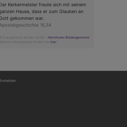
Der Kerkermeister freute sich mit seinem
ganzen Hause, dass er zum Glauben an
Gott gekommen war.
Apostelgeschichte 16,34
© Evangelische Brüder-Unität –
Herrnhuter Brüdergemeine
Weitere Informationen finden Sie
hier
.
nutzermenü
Anmelden