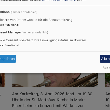
ktional
(immer erforderlich)
ichern von Daten: Cookie für die Benutzersitzung
.30 Uhr in der St.
Am 1. Adventssonntag, 29. 
ck
:
Funktional
rt der Internationalen
Matthäus-Kirche in Markt E
sent Manager
(immer erforderlich)
tatt.
Advent statt.
kie Consent speichert Ihre Einwilligungsstatus im Browser
ck
:
Funktional
MUSIK ZUM KARFREITAG - WERKE
ZUR PASSION
zeptieren
Alle 
Reali
,
Am Karfreitag, 3. April 2026 fand um 19.30
Am
Uhr in der St. Matthäus-Kirche in Markt
19
Einersheim ein Konzert mit Werken zur
Ma