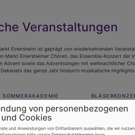
che Veranstaltungen
rkt Einersheim ist geprägt von wiederkehrenden Veranstal
llen Markt Einersheimer Chören, das Ensemble-Konzert der
n Advent sowie das Adventssingen mit weihnachtlicher Ch
Dekanats das ganze Jahr hindurch musikalische Highlights
ER SOMMERAKADEMIE
BLÄSERKONZE
ndung von personenbezogenen
 und Cookies
enste und Anwendungen von Drittanbietern auswählen, die wir nutze
Informationen bitte unsere
Datenschutzhinweise
lesen.