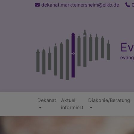
Direkt
dekanat.markteinersheim@elkb.de
0
zum
Inhalt
Ev
evang
Dekanat
Aktuell
Diakonie/Beratung
Hauptnavigation
informiert