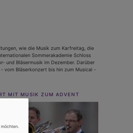
tungen, wie die Musik zum Karfreitag, die
 Internationalen Sommerakademie Schloss
or- und Bläsermusik im Dezember. Darüber
 - vom Bläserkonzert bis hin zum Musical -
RT MIT MUSIK ZUM ADVENT
n möchten.