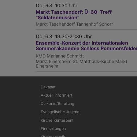
Do, 6.8. 10:30 Uhr
Markt Taschendorf: Ü-60-Treff
"Soldatenmission"
Markt Taschendorf
Tannenhof Schorr
Do, 6.8. 19:30-21:30 Uhr
Ensemble-Konzert der Internationalen
Sommerakademie Schloss Pommersfelde
KMD Marianne Schmidt
Markt Einersheim
St. Matthäus-Kirche Markt
Einersheim
Hauptnavigation
Dekanat
Aktuell informiert
Diakonie/Beratung
Evangelische Jugend
Kirche Kunterbunt
Einrichtungen
Kirchenmusik