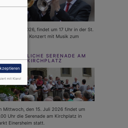
November 2026, findet um 17 Uhr in der St.
inersheim ein Konzert mit Musik zum
SOMMERLICHE SERENADE AM
KIRCHPLATZ
akzeptieren
siert mit Klaro!
 Mittwoch, den 15. Juli 2026 findet um
.00 Uhr die Serenade am Kirchplatz in
rkt Einersheim statt.