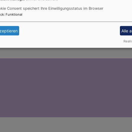
kie Consent speichert Ihre Einwilligungsstatus im Browser
an Orgelunterricht haben, erkundigen Sie sich bitte in Ihre
ck
:
Funktional
Marianne Schmidt
.
zeptieren
Alle 
Reali