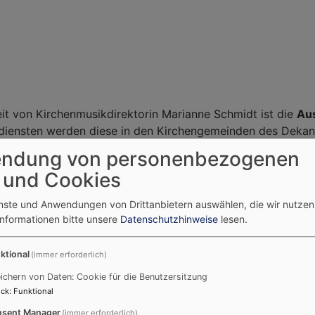
t von Kirchenmusikdirektorin Marianne Schmidt ist die
Au
sdiensten werden diese in den Kirchengemeinden des Deka
ndung von personenbezogenen
14-tägigen Turnus
statt. Eine Unterrichtsstunde (ausschlie
 und Cookies
ung durch die Landeskirche lediglich 21,36 Euro. Die Stun
rkt Einersheim überwiesen.
enste und Anwendungen von Drittanbietern auswählen, die wir nutze
Informationen bitte unsere
Datenschutzhinweise
lesen.
ibt es nicht. Voraussetzung sind jedoch
grundlegende Kenn
 vermeiden, findet der Unterricht derzeit in der Kirche St.
ktional
(immer erforderlich)
ichern von Daten: Cookie für die Benutzersitzung
ck
:
Funktional
sent Manager
(immer erforderlich)