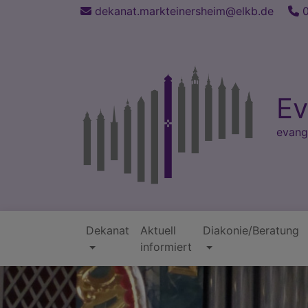
Direkt
dekanat.markteinersheim@elkb.de
0
zum
Inhalt
Ev
evang
Dekanat
Aktuell
Diakonie/Beratung
Hauptnavigation
informiert