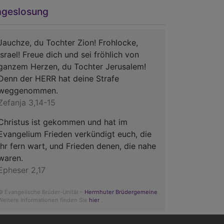
ageslosung
Jauchze, du Tochter Zion! Frohlocke,
Israel! Freue dich und sei fröhlich von
ganzem Herzen, du Tochter Jerusalem!
Denn der HERR hat deine Strafe
weggenommen.
Zefanja 3,14-15
Christus ist gekommen und hat im
Evangelium Frieden verkündigt euch, die
ihr fern wart, und Frieden denen, die nahe
waren.
Epheser 2,17
© Evangelische Brüder-Unität –
Herrnhuter Brüdergemeine
Weitere Informationen finden Sie
hier
.