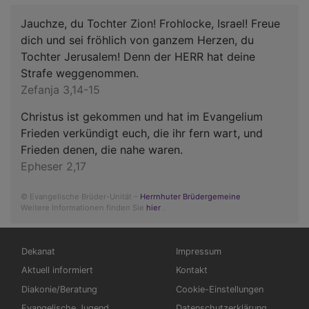
Jauchze, du Tochter Zion! Frohlocke, Israel! Freue
dich und sei fröhlich von ganzem Herzen, du
Tochter Jerusalem! Denn der HERR hat deine
Strafe weggenommen.
Zefanja 3,14-15
Christus ist gekommen und hat im Evangelium
Frieden verkündigt euch, die ihr fern wart, und
Frieden denen, die nahe waren.
Epheser 2,17
© Evangelische Brüder-Unität –
Herrnhuter Brüdergemeine
Weitere Informationen finden Sie
hier
.
Hauptnavigation
Fußbereichsmenü
Dekanat
Impressum
Aktuell informiert
Kontakt
Diakonie/Beratung
Cookie-Einstellungen
Evangelische Jugend
Datenschutzerklärung