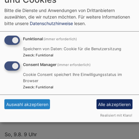
Bitte die Dienste und Anwendungen von Drittanbietern
Karten an der Abendkasse: 12,-€, erm. 9,-€
auswählen, die wir nutzen möchten.
Für weitere Informationen
bitte unsere
Datenschutzhinweise
lesen.
Funktional
(immer erforderlich)
Evangelische-Termine
Speichern von Daten: Cookie für die Benutzersitzung
Zweck
:
Funktional
So, 2.8. - So, 9.8.
Zirkusfreizeit
Consent Manager
(immer erforderlich)
Alena Willner
Cookie Consent speichert Ihre Einwilligungsstatus im
Wiesentheid
Turnhalle
Browser
Zweck
:
Funktional
Fr, 7.8. 14:15 Uhr
Scheinfeld Altenheim: Gottesdienst
Auswahl akzeptieren
Alle akzeptieren
Evang.-Luth. Pfarramt Schnodsenbach-Scheinfeld
Scheinfeld
Caritas-Altenheim
Realisiert mit Klaro!
So, 9.8. 9 Uhr