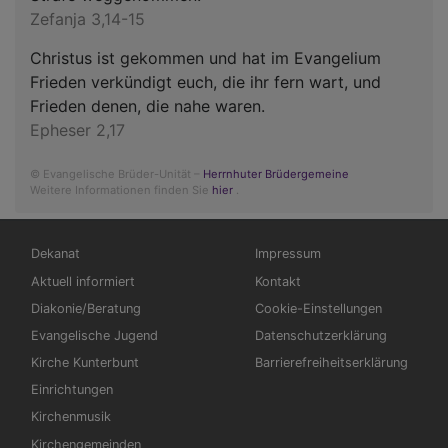
Zefanja 3,14-15
Christus ist gekommen und hat im Evangelium
Frieden verkündigt euch, die ihr fern wart, und
Frieden denen, die nahe waren.
Epheser 2,17
© Evangelische Brüder-Unität –
Herrnhuter Brüdergemeine
Weitere Informationen finden Sie
hier
.
Hauptnavigation
Fußbereichsmenü
Dekanat
Impressum
Aktuell informiert
Kontakt
Diakonie/Beratung
Cookie-Einstellungen
Evangelische Jugend
Datenschutzerklärung
Kirche Kunterbunt
Barrierefreiheitserklärung
Einrichtungen
Kirchenmusik
Kirchengemeinden