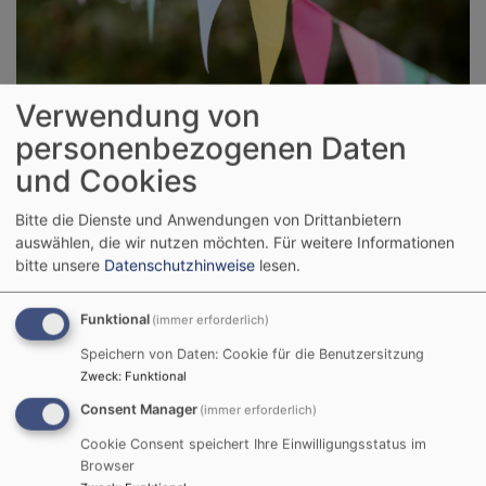
Verwendung von
Sie wollen stets informiert sein? Dann schauen Sie
personenbezogenen Daten
regelmäßig vorbei und verpassen keine Veranstaltung
und Cookies
und keine Neuigkeiten aus dem Dekanat.
Bitte die Dienste und Anwendungen von Drittanbietern
auswählen, die wir nutzen möchten.
Für weitere Informationen
bitte unsere
Datenschutzhinweise
lesen.
DIAKONIE & BERATUNG
Funktional
(immer erforderlich)
Speichern von Daten: Cookie für die Benutzersitzung
Zweck
:
Funktional
Consent Manager
(immer erforderlich)
Cookie Consent speichert Ihre Einwilligungsstatus im
Browser