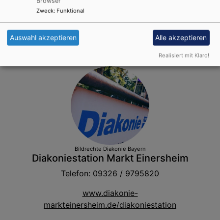
Browser
Telefon: 09326 / 9704803
Zweck
:
Funktional
kita.gf.dekanat-me@elkb.de
Auswahl akzeptieren
Alle akzeptieren
Realisiert mit Klaro!
Bildrechte
Diakonie Bayern
Diakoniestation Markt Einersheim
Telefon: 09326 / 9795820
www.diakonie-
markteinersheim.de/diakoniestation