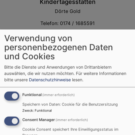
Kindertagesstätten
Dörte Gold
Telefon: 0174 / 1685591
kita.gf.dekanat-me@elkb.de
Verwendung von
personenbezogenen Daten
und Cookies
Bitte die Dienste und Anwendungen von Drittanbietern
auswählen, die wir nutzen möchten.
Für weitere Informationen
bitte unsere
Datenschutzhinweise
lesen.
Funktional
(immer erforderlich)
Speichern von Daten: Cookie für die Benutzersitzung
Zweck
:
Funktional
Bildrechte
privat
Assistenz der Kita-Geschäftsführung
Consent Manager
(immer erforderlich)
Heike Atz
Cookie Consent speichert Ihre Einwilligungsstatus im