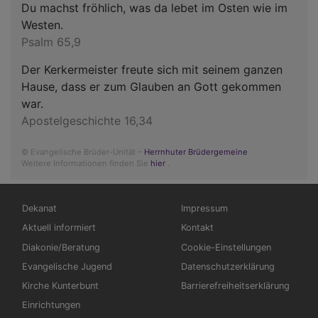
Du machst fröhlich, was da lebet im Osten wie im
Westen.
Psalm 65,9
Der Kerkermeister freute sich mit seinem ganzen
Hause, dass er zum Glauben an Gott gekommen
war.
Apostelgeschichte 16,34
© Evangelische Brüder-Unität –
Herrnhuter Brüdergemeine
Weitere Informationen finden Sie
hier
.
Hauptnavigation
Fußbereichsmenü
Dekanat
Impressum
Aktuell informiert
Kontakt
Diakonie/Beratung
Cookie-Einstellungen
Evangelische Jugend
Datenschutzerklärung
Kirche Kunterbunt
Barrierefreiheitserklärung
Einrichtungen