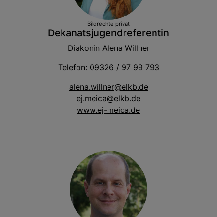
Bildrechte
privat
Dekanatsjugendreferentin
Diakonin Alena Willner
Telefon: 09326 / 97 99 793
alena.willner@elkb.de
ej.meica@elkb.de
www.ej-meica.de