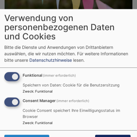
Verwendung von
personenbezogenen Daten
Sie wollen stets informiert sein? Dann schauen Sie
und Cookies
regelmäßig vorbei und verpassen keine Veranstaltung
und keine Neuigkeiten aus dem Dekanat.
Bitte die Dienste und Anwendungen von Drittanbietern
auswählen, die wir nutzen möchten.
Für weitere Informationen
bitte unsere
Datenschutzhinweise
lesen.
DIAKONIE & BERATUNG
Funktional
(immer erforderlich)
Speichern von Daten: Cookie für die Benutzersitzung
Zweck
:
Funktional
Consent Manager
(immer erforderlich)
Cookie Consent speichert Ihre Einwilligungsstatus im
Browser
Zweck
:
Funktional
Das Dekanat steht an Ihrer Seite: Als wichtiger Pfeiler