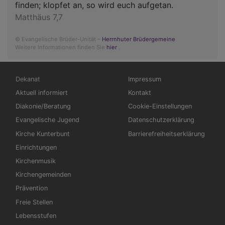
finden; klopfet an, so wird euch aufgetan.
Matthäus 7,7
© Evangelische Brüder-Unität –
Herrnhuter Brüdergemeine
Weitere Informationen finden Sie
hier
.
Hauptnavigation
Fußbereichsmenü
Dekanat
Impressum
Aktuell informiert
Kontakt
Diakonie/Beratung
Cookie-Einstellungen
Evangelische Jugend
Datenschutzerklärung
Kirche Kunterbunt
Barrierefreiheitserklärung
Einrichtungen
Kirchenmusik
Kirchengemeinden
Prävention
Freie Stellen
Lebensstufen