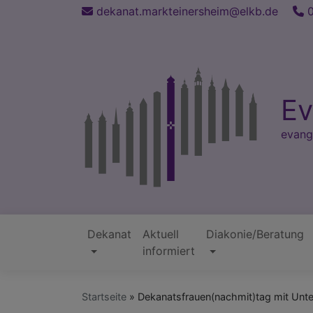
Direkt
dekanat.markteinersheim@elkb.de
0
zum
Inhalt
Ev
evang
Dekanat
Aktuell
Diakonie/Beratung
Hauptnavigation
informiert
Startseite
Dekanatsfrauen(nachmit)tag mit Unte