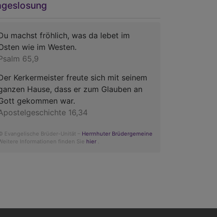
ageslosung
Du machst fröhlich, was da lebet im
Osten wie im Westen.
Psalm 65,9
Der Kerkermeister freute sich mit seinem
ganzen Hause, dass er zum Glauben an
Gott gekommen war.
Apostelgeschichte 16,34
© Evangelische Brüder-Unität –
Herrnhuter Brüdergemeine
Weitere Informationen finden Sie
hier
.