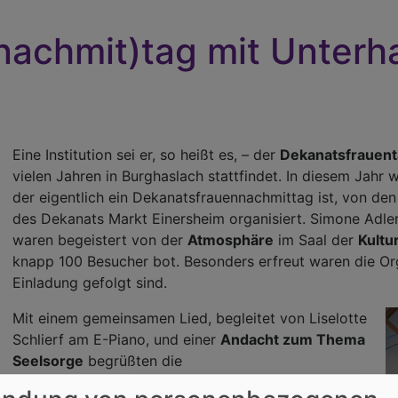
achmit)tag mit Unterh
Eine Institution sei er, so heißt es, – der
Dekanatsfrauen
vielen Jahren in Burghaslach stattfindet. In diesem Jahr
der eigentlich ein Dekanatsfrauennachmittag ist, von de
des Dekanats Markt Einersheim organisiert. Simone Adle
waren begeistert von der
Atmosphäre
im Saal der
Kultu
knapp 100 Besucher bot. Besonders erfreut waren die Or
Einladung gefolgt sind.
Mit einem gemeinsamen Lied, begleitet von Liselotte
Schlierf am E-Piano, und einer
Andacht zum Thema
Seelsorge
begrüßten die
hrer Andacht gingen die Rednerinnen auf die