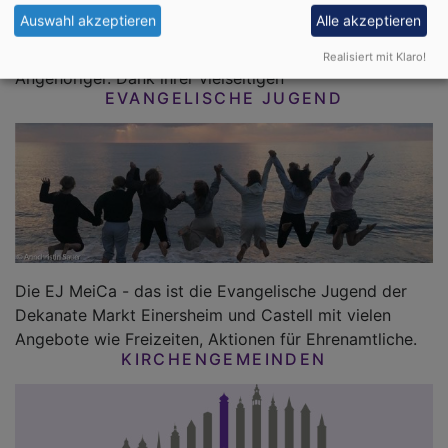
Das Dekanat steht an Ihrer Seite: Als wichtiger Pfeiler
Auswahl akzeptieren
Alle akzeptieren
übernimmt die Diakonie nicht nur die Pflege und
Betreuung im Alter sowie Beratung pflegender
Realisiert mit Klaro!
Angehöriger. Dank ihrer vielseitigen
EVANGELISCHE JUGEND
Die EJ MeiCa - das ist die Evangelische Jugend der
Dekanate Markt Einersheim und Castell mit vielen
Angebote wie Freizeiten, Aktionen für Ehrenamtliche.
KIRCHENGEMEINDEN