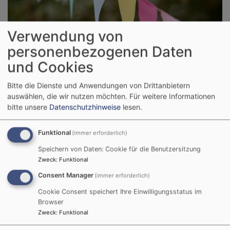
Verwendung von
personenbezogenen Daten
Sie wollen stets informiert sein? Dann schauen Sie
und Cookies
regelmäßig vorbei und verpassen keine Veranstaltung
Bitte die Dienste und Anwendungen von Drittanbietern
und keine Neuigkeiten aus dem Dekanat.
auswählen, die wir nutzen möchten.
Für weitere Informationen
bitte unsere
Datenschutzhinweise
lesen.
Funktional
(immer erforderlich)
DIAKONIE & BERATUNG
Speichern von Daten: Cookie für die Benutzersitzung
Zweck
:
Funktional
Consent Manager
(immer erforderlich)
Cookie Consent speichert Ihre Einwilligungsstatus im
Browser
Zweck
:
Funktional