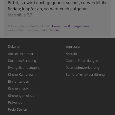
Bittet, so wird euch gegeben; suchet, so werdet ihr
finden; klopfet an, so wird euch aufgetan.
Matthäus 7,7
© Evangelische Brüder-Unität –
Herrnhuter Brüdergemeine
Weitere Informationen finden Sie
hier
.
Hauptnavigation
Fußbereichsmenü
Dekanat
Impressum
Aktuell informiert
Kontakt
Diakonie/Beratung
Cookie-Einstellungen
Evangelische Jugend
Datenschutzerklärung
Kirche Kunterbunt
Barrierefreiheitserklärung
Einrichtungen
Kirchenmusik
Kirchengemeinden
Prävention
Freie Stellen