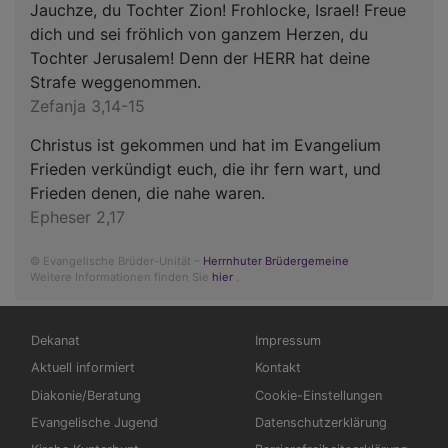
Jauchze, du Tochter Zion! Frohlocke, Israel! Freue
dich und sei fröhlich von ganzem Herzen, du
Tochter Jerusalem! Denn der HERR hat deine
Strafe weggenommen.
Zefanja 3,14-15
Christus ist gekommen und hat im Evangelium
Frieden verkündigt euch, die ihr fern wart, und
Frieden denen, die nahe waren.
Epheser 2,17
© Evangelische Brüder-Unität –
Herrnhuter Brüdergemeine
Weitere Informationen finden Sie
hier
.
Hauptnavigation
Fußbereichsmenü
Dekanat
Impressum
Aktuell informiert
Kontakt
Diakonie/Beratung
Cookie-Einstellungen
Evangelische Jugend
Datenschutzerklärung