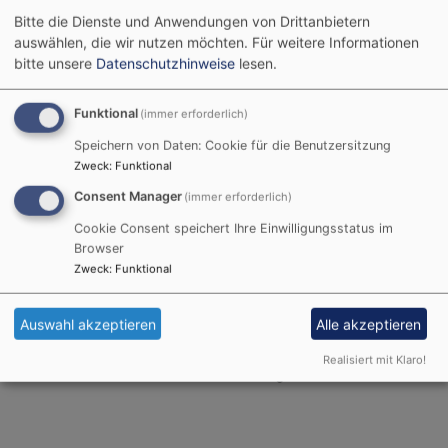
Rummelsberger Diakon auf Ihre Pfarrstelle. Das kommt
Bitte die Dienste und Anwendungen von Drittanbietern
auswählen, die wir nutzen möchten.
Für weitere Informationen
mittlerweile öfter vor. Bedeutet aber für Sie, dass
bitte unsere
Datenschutzhinweise
lesen.
einfach Manches anders und Anderes gleich ist - wie
immer, wenn ein neuer Hauptamtlicher kommt. Und ich
Funktional
(immer erforderlich)
freue mich auf das neue Arbeitsfeld: auf die
Gottesdienste (traditionell, modern oder auch mal
Speichern von Daten: Cookie für die Benutzersitzung
ganz anders), Taufen, Hochzeiten, Beerdigungen,
Zweck
:
Funktional
Geburtstagsbesuche, Gruppen und Kreise usw.
Consent Manager
(immer erforderlich)
Besonders freue ich mich darüber, dass ich bei Ihnen
Cookie Consent speichert Ihre Einwilligungsstatus im
für alle Altersgruppen da sein darf!
Browser
Zweck
:
Funktional
In das Hüttenheimer Pfarrhaus ziehe ich gemeinsam
mit meiner ruhigen und freundlichen Whippet-Hündin
Judy ein. Ich freue mich jetzt schon auf die vielen
Auswahl akzeptieren
Alle akzeptieren
Begegnungen und darauf, mit Ihnen und Euch
Realisiert mit Klaro!
Gemeinde Christi zu leben und zu gestalten.